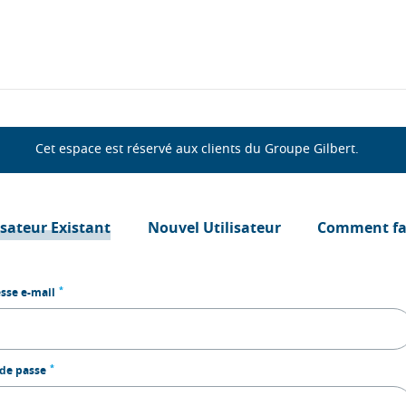
Cet espace est réservé aux clients du Groupe Gilbert.
isateur Existant
Nouvel Utilisateur
Comment fai
*
sse e-mail
*
de passe